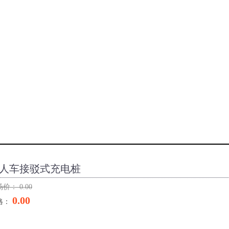
人车接驳式充电桩
场价：
0.00
0.00
格：