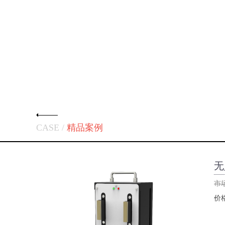
CASE /
精品案例
无
市
价