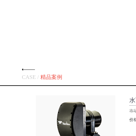
CASE /
精品案例
水
市
价