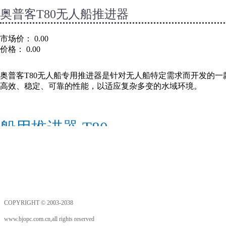
奥普客T80无人船推进器
市场价：
0.00
价格：
0.00
奥普客T80无人船专用推进器是针对无人船特定需求而开发的
高效、稳定、可靠的性能，以适应复杂多变的水域环境。
船用推进器
T80
基本参数
COPYRIGHT © 2003-2038
1.型号及命名：T80-24/48
www.bjopc.com.cn,all rights reserved