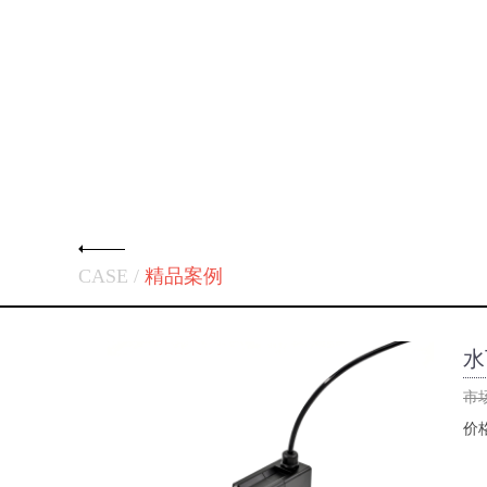
CASE /
精品案例
水
市
价