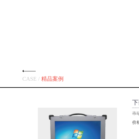
CASE /
精品案例
下
市
价