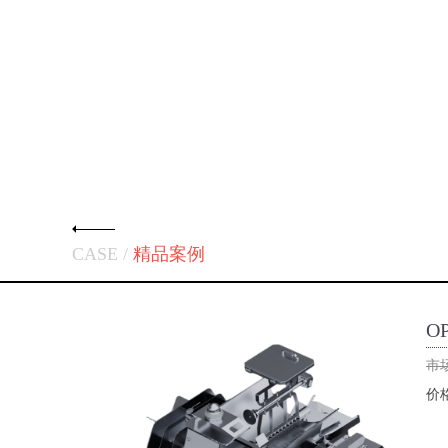
CASE /
精品案例
O
市
价