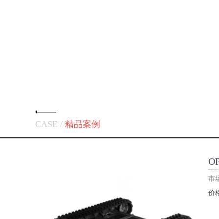
CASE /
精品案例
O
市
价