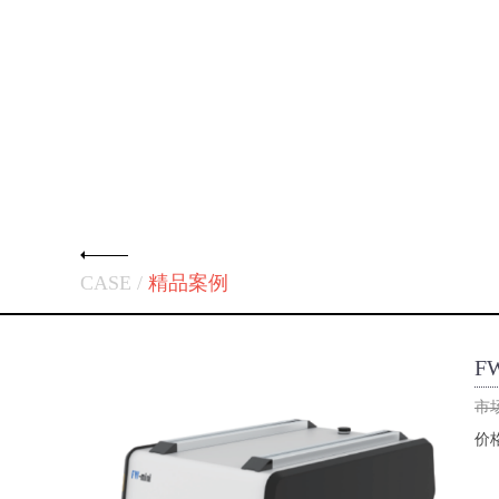
CASE /
精品案例
F
市
价