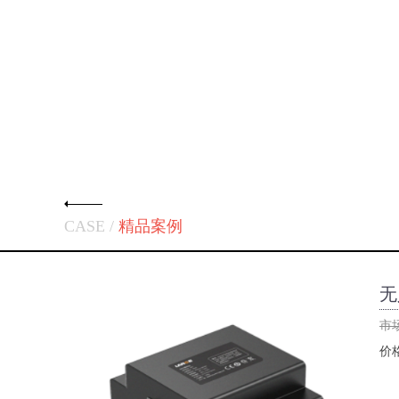
CASE /
精品案例
无
市
价