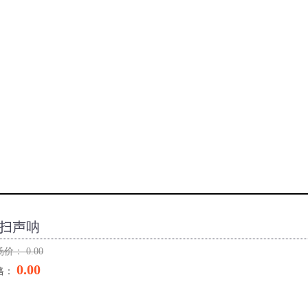
扫声呐
场价：
0.00
0.00
格：