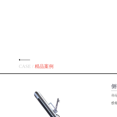
CASE /
精品案例
侧
市
价