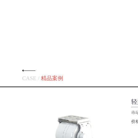
CASE /
精品案例
轻
市
价