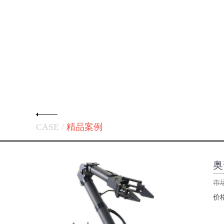
CASE /
精品案例
奥
市
价