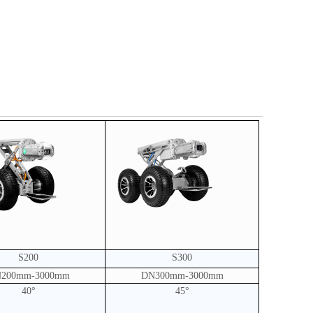
S200
S300
200mm-3000mm
DN300mm-3000mm
40°
45°