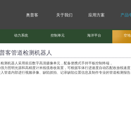
奥普客
关于我们
应用方案
产品
动力系统
控制单元
海洋平台
空地
普客管道检测机器人
道检测机器人采用前后数字高清摄像单元，配备便携式手持平板控制终端，
助强力照明光源和高精度计米线缆卷收装置，可根据车体行进速度自动匹配收放线速度
进入管道内部进行视频录像、缺陷抓拍、记录缺陷位置信息及制作专业的管道检测报告