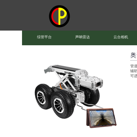
综管平台
声呐雷达
云台相机
奥
管
辅
可