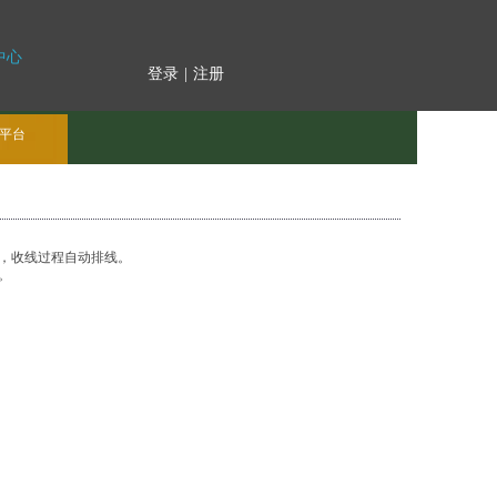
中心
登录
|
注册
平台
，收线过程自动排线。
。