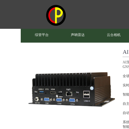
综管平台
声呐雷达
云台相机
A
AI
GN
全
实
智
自
自
系统
智