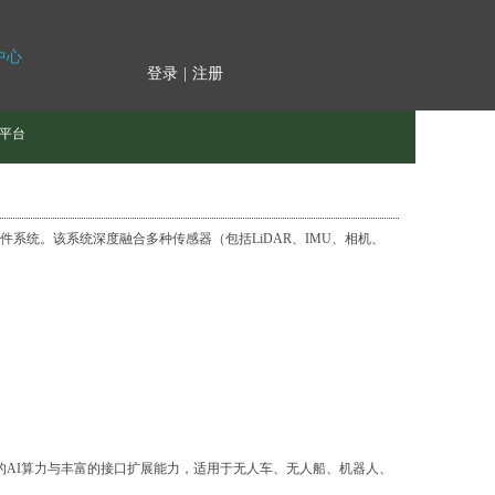
中心
登录
|
注册
平台
件系统。该系统深度融合多种传感器（包括LiDAR、IMU、相机、
no），具备强大的AI算力与丰富的接口扩展能力，适用于无人车、无人船、机器人、