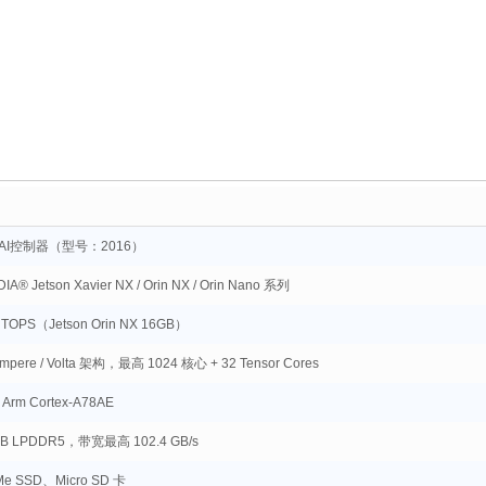
AI控制器（型号：2016）
A® Jetson Xavier NX / Orin NX / Orin Nano 系列
TOPS（Jetson Orin NX 16GB）
Ampere / Volta 架构，最高 1024 核心 + 32 Tensor Cores
Arm Cortex-A78AE
B LPDDR5，带宽最高 102.4 GB/s
e SSD、Micro SD 卡