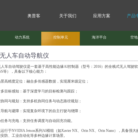
奥普客
关于我们
应用方案
产品
动力系统
控制单元
海洋平台
空地
I无人车自动导航仪
无人车自动驾驶仪是一套基于高性能边缘AI控制器（型号：2016）的全栈式无人驾驶软
SS等），具备以下核心能力：
场景高精度定位：融合多传感器数据，实现厘米级定位；
时多目标感知：基于深度学习的目标检测与跟踪；
能协同与规划：支持多机协同任务与动态路径规划；
主导航与避障：实现复杂环境下的自主行驶与绕障；
动任务与充电：支持任务调度与自动回充功能。
运行于NVIDIA Jetson系列AI模组（如Xavier NX、Orin NX、Orin Na
能安防、工业自动化等多种边缘计算场景。