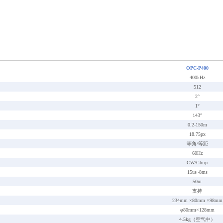
OPC-P400
400kHz
512
2°
1°
143°
0.2-150m
18.75px
等角
/等距
60Hz
CW/Chirp
15us~8ms
50m
支持
234mm ×80mm ×98mm
φ80mm×128mm
4.5kg（空气中）