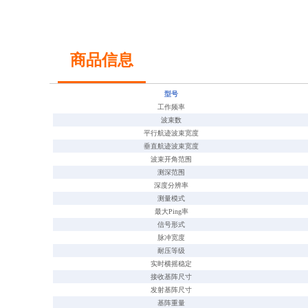
商品信息
型号
工作频率
波束数
平行航迹波束宽度
垂直航迹波束宽度
波束开角范围
测深范围
深度分辨率
测量模式
最大
Ping率
信号形式
脉冲宽度
耐压等级
实时横摇稳定
接收基阵尺寸
发射基阵尺寸
基阵重量