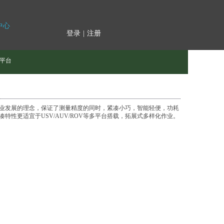
中心
登录
|
注册
平台
业发展的理念，保证了测量精度的同时，紧凑小巧，智能轻便，功耗
性更适宜于USV/AUV/ROV等多平台搭载，拓展式多样化作业。