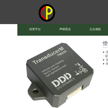
综管平台
声呐雷达
云台相机
惯
●
·
● 
● 