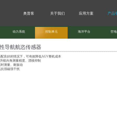
奥普客
关于我们
应用方案
产品
动力系统
控制单元
海洋平台
空地
性导航航恣传感器
 适配良好的情况下，可有效降低AGV整机成本
 提升航向角测量精度、漂移抑制
实时测量、耐振动
抵抗强磁强干扰