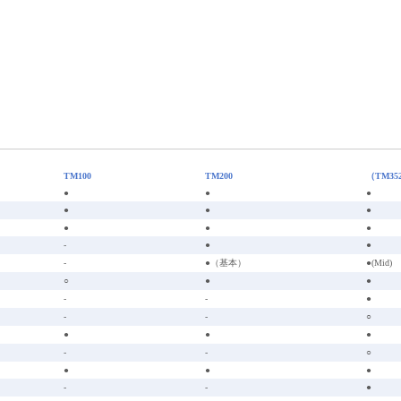
TM100
TM200
（
TM35
●
●
●
●
●
●
●
●
●
-
●
●
-
●（基本）
●(Mid)
○
●
●
-
-
●
-
-
○
●
●
●
-
-
○
●
●
●
-
-
●