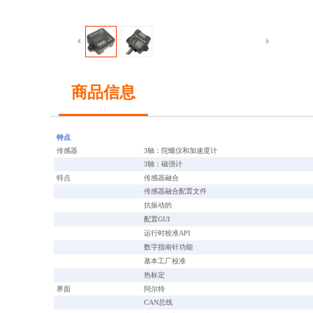
商品信息
特点
传感器
3轴：陀螺仪和加速度计
3轴：磁强计
特点
传感器融合
传感器融合配置文件
抗振动的
配置
GUI
运行时校准
API
数字指南针功能
基本工厂校准
热标定
界面
阿尔特
CAN总线