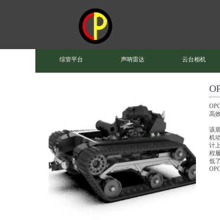
综管平台
声呐雷达
云台相机
O
O
高
该
机
计
程
低了
O