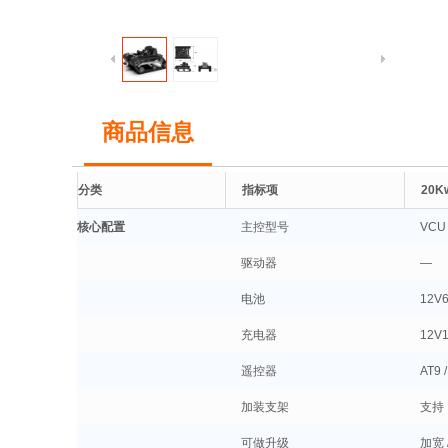
商品信息
分类
指标项
20
核心配置
主控型号
VC
驱动器
—
电池
12V
充电器
12V
遥控器
AT9
加装支架
支持
可做升级
加宽 