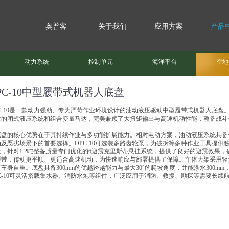
奥普客
关于我们
应用方案
产品
动力系统
控制单元
海洋平台
空地
PC-10中型履带式机器人底盘
PC-10是一款动力强劲、专为严苛作业环境设计的油动液压驱动中型履带式机器人底盘
效的闭式液压系统和组合变量马达，完美兼顾了大扭矩输出与高速机动性能，整备战斗全
底盘的核心优势在于其持续作业与多功能扩展能力。相对电动方案，油动液压系统具备
动及恶劣场景下的首要选择。OPC-10可选装多路齿轮泵，为破拆等多种作业工具提
上，针对1.2吨整备质量专门优化的6避震克里斯蒂悬挂系统，提供了良好的避震效果
履带，传动更平顺、更适合高速机动，为快速响应与部署提供了保障。车体大架采用轻
车身自重。底盘具备300mm的优越跨越能力与最大30°的爬坡角度，并能涉水300m
PC-10可灵活搭载集水器、消防水炮等组件，广泛应用于消防、救援、勘探等需要长