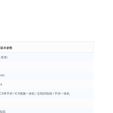
w 版本参数
（差速）
5AH
0A
/ IC9单手持 / IC9视频一体机 / 定制控制箱 / 手持一体机
 加高