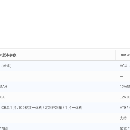
Kw 版本参数
30K
U（差速）
VCU
—
65AH
12V6
10A
12V1
 / IC9单手持 / IC9视频一体机 / 定制控制箱 / 手持一体机
AT9 
支持
/ 加高
加宽 /