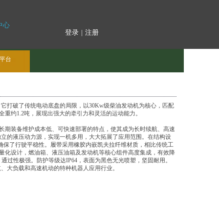
中心
登录
|
注册
平台
。它打破了传统电动底盘的局限，以30Kw级柴油发动机为核心，匹配
重约1.2吨，展现出强大的牵引力和灵活的运动能力。
长期装备维护成本低、可快速部署的特点，使其成为长时续航、高速
供独立的液压动力源，实现一机多用，大大拓展了应用范围。在结构设
，确保了行驶平稳性。履带采用橡胶内嵌凯夫拉纤维材质，相比传统工
量化设计，燃油箱、液压油箱及发动机等核心组件高度集成，有效降
m，通过性极强。防护等级达IP64，表面为黑色无光喷塑，坚固耐用。
续航、大负载和高速机动的特种机器人应用行业。