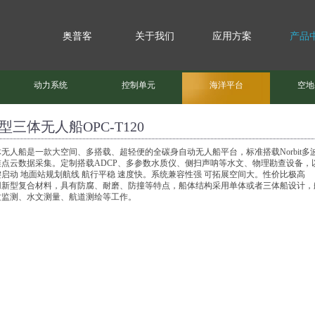
奥普客
关于我们
应用方案
产品
动力系统
控制单元
海洋平台
空地
型三体无人船OPC-T120
无人船是一款大空间、多搭载、超轻便的全碳身自动无人船平台，标准搭载Norbit多波
维点云数据采集。定制搭载ADCP、多参数水质仪、侧扫声呐等水文、物理勘查设备，
键启动 地面站规划航线 航行平稳 速度快。系统兼容性强 可拓展空间大。性价比极高
用新型复合材料，具有防腐、耐磨、防撞等特点，船体结构采用单体或者三体船设计，航
质监测、水文测量、航道测绘等工作。