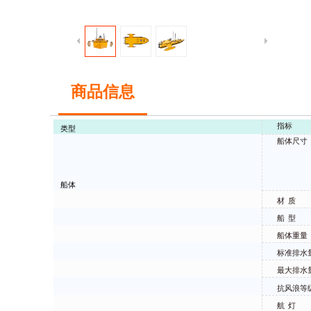
商品信息
指标
类型
船体尺寸
船体
材
质
船
型
船体重量
标准排水
最大排水
抗风浪等
航
灯