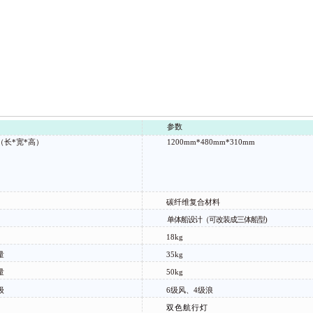
参数
（长
*宽*高）
1200mm*480mm*310mm
碳纤维复合材料
单体船设计（可改装成三体船型
)
18
kg
量
35
kg
量
50
kg
级
6级风、4级浪
双色航行灯