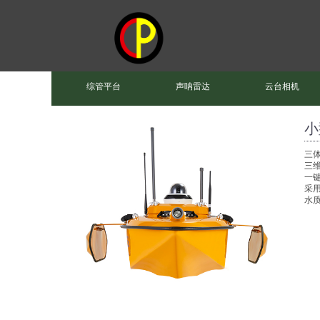
综管平台
声呐雷达
云台相机
小
三体
三
一
采
水