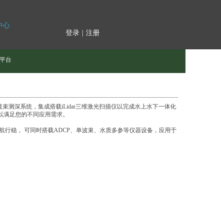
中心
登录
|
注册
平台
束测深系统，集成搭载iLidar三维激光扫描仪以完成水上水下一体化
以满足您的不同应用需求。
行稳， 可同时搭载ADCP、单波束、水质多参等仪器设备，应用于