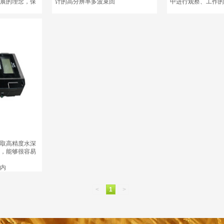
展的理念，保
计的高分辨率多波束回
中进行观察、工作的
取高精度水深
，能够很容易
内
<
1
>