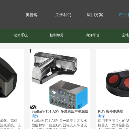
奥普客
关于我们
应用方案
产品
动力系统
控制单元
海洋平台
空地
SeaBat® T51-ASV 多波束回声测深仪
ROV悬停传感器
测深
测深
成化、高精
SeaBat® T51-ASV 是一款专为无人水
运用于不同尺寸的A
波束系统。该
面艇和水下自主航行器等无人平台设
机器人，尤其是那些