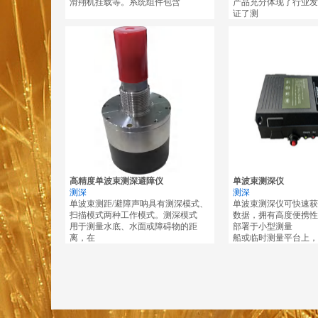
滑翔机挂载等。系统组件包含
产品充分体现了行业发
证了测
高精度单波束测深避障仪
单波束测深仪
测深
测深
单波束测距/避障声呐具有测深模式、
单波束测深仪可快速获
扫描模式两种工作模式。测深模式
数据，拥有高度便携性
用于测量水底、水面或障碍物的距
部署于小型测量
离，在
船或临时测量平台上，