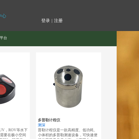
中心
登录
|
注册
平台
多普勒计程仪
测深
UV，ROV等水下
普勒计程仪是一款高精度、低功耗、
需要在极小空间
小体积的多普勒测速设备，可快速便