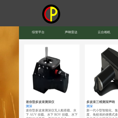
综管平台
声呐雷达
云台相机
迷你型多波束测深仪
多波束三维测深声呐
测深
测深
迷你型多波束测深仪无人船搭载、水
新一代小型智能化、集
下 AUV 挂载、水下 ROV 挂载、水下
度、免校准的便携式多