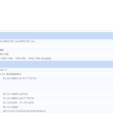
11a/
IEEE
802.11
an
/
IEEE
802.11
ac
 频段
MHz
可选
/
WPA
2-
PSK
、
WPA
-
PSK
、
WPA
2-
PSK
安全机制。
ease
15
A
/
SA
两种网络模式
DL
4x4
MIMO
(n1/41/77/78/79)
DL
2x2
MIMO
(n20/28)
UL
2x2
MIMO
(n41/77/78/79)
DL
256
QAM
，
UL
256
QAM
DL
2x2
MIMO
(B1/2/3/4/5/7/8/20/26/28/34/38/3
9/40/41)