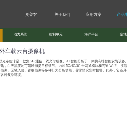
奥普客
关于我们
应用方案
产品
动力系统
控制单元
海洋平台
空地
外车载云台摄像机
 双光布控球是一款集 5G 通信、双光谱成像、AI 智能分析于一体的高端智能安防设备
焦，白天黑夜均可清晰捕捉目标细节。内置 5G/4G/3G 全网通模块和高速 Wi-Fi
界侦测、区域入侵、徘徊侦测等多种行为分析功能，异常情况实时预警。此外，它还具备双
应各种复杂环境。