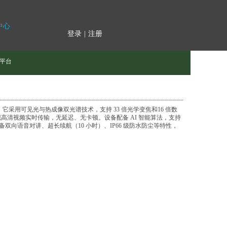
中心
登录
|
注册
平台
。它采用可见光与热成像双光谱技术，支持 33 倍光学变焦和16 倍数
，实现高清视频实时传输，无延迟、无卡顿。设备配备 AI 智能算法，支持
向语音对讲、超长续航（10 小时）、IP66 级防水防尘等特性，