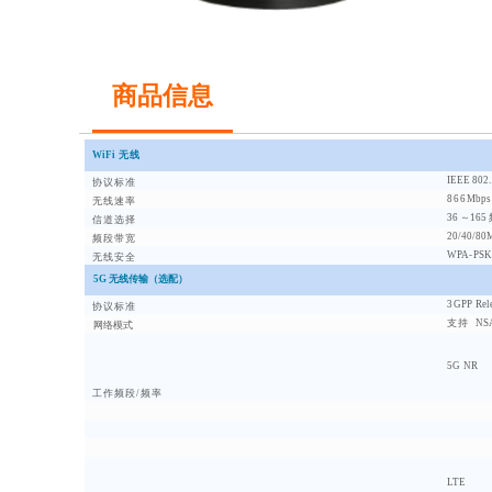
商品信息
WiFi
无线
IEEE
802.
协议标准
866
Mbps
无线速率
36 ～165
信道选择
20/40/80
频段带宽
WPA
-
PSK
无线安全
5G 无线传输（选配）
3
GPP
Rel
协议标准
支持
NS
网络模式
5G
NR
工作频段
/频率
LTE