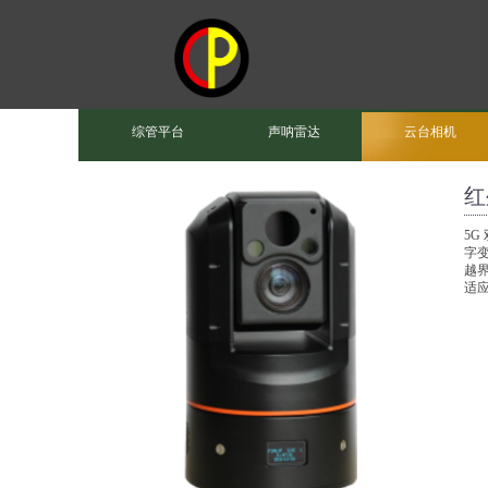
综管平台
声呐雷达
云台相机
红
5G
字变
越
适