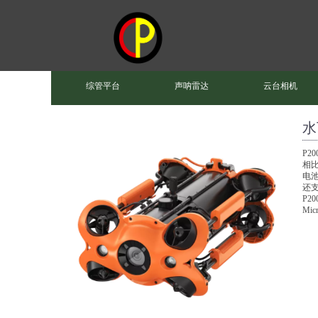
综管平台
声呐雷达
云台相机
水
P2
相比
电
还
P2
Mi