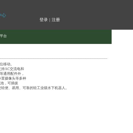
中心
登录
|
注册
平台
方位移动。
可支持AC交流电和
尺等通用配件外，
外置摄像头等多种
换电池，可插拔
，是您轻便、易用、可靠的轻工业级水下机器人。