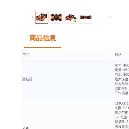
商品信息
产品
规格
尺寸: 480
重量: ≈5.
电池: 3
潜航器
最大深度:
最大航速: 
续航时间
工作温度: 
CMOS: 1
光圈: F2.
焦点范围: 
ISO范围: 
视场角: 1
照片最大分
相机