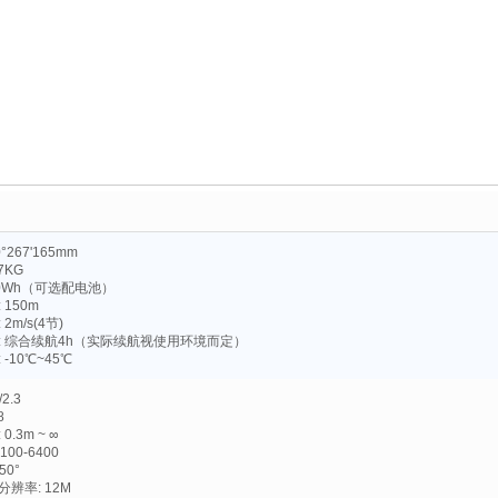
°267'165mm
7KG
00Wh（可选配电池）
 150m
2m/s(4节)
: 综合续航4h（实际续航视使用环境而定）
-10℃~45℃
/2.3
8
0.3m ~ ∞
100-6400
50°
辨率: 12M