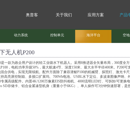
奥普客
关于我们
应用方案
产品
动力系统
控制单元
海洋平台
空地
下无人机P200
00是一款为政企用户设计的轻工业级水下机器人。采用8推进器全矢量布局，360度全
P100，电机功率升级50%，最大航速4节、深度150米、最大水平半径400米。P200
池混合供电，实现无限续航。配件方面除了兼容潜鲛P100的机械臂、探照灯、激光卡
支持高亮屏控制箱、多接口扩展坞、700Wh电池、USBL水下定位、多波束图像声呐、
00专属高级配件。内置4K/1200万像素EIS防抖相机、4000流明LED灯、可拆卸/可更
cro SD存储卡、铝合金紧凑型机身（重量小于6KG）、单人操作可3分钟快速部署