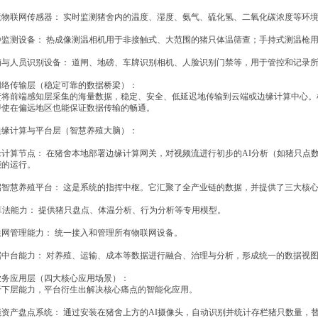
境物联网传感器： 实时监测猪舍内的温度、湿度、氨气、硫化氢、二氧化碳浓度等环
种监测设备： 热成像测温相机用于非接触式、大范围的猪只体温筛查；手持式测温枪
辆与人员识别设备： 道闸、地磅、车牌识别相机、人脸识别门禁等，用于管控和记录
 网络传输层（稳定可靠的数据桥梁）：
责将前端感知层采集的海量数据，稳定、安全、低延迟地传输到云端或边缘计算中心。根
即使在偏远地区也能保证数据传输的畅通。
 边缘计算与平台层（智慧养殖大脑）：
缘计算节点： 在猪舍本地部署边缘计算网关，对视频流进行初步的AI分析（如猪只点
能的运行。
端智慧养殖平台： 这是系统的指挥中枢。它汇聚了全产业链的数据，并提供了三大核
I算法能力： 提供猪只盘点、体温分析、行为分析等专用模型。
联网管理能力： 统一接入和管理所有物联网设备。
据中台能力： 对养殖、运输、成本等数据进行融合、治理与分析，形成统一的数据视
 业务应用层（四大核心应用场景）：
于下层能力，平台衍生出解决核心痛点的智能化应用。
能资产盘点系统： 通过安装在猪舍上方的AI摄像头，自动识别并统计存栏猪只数量，