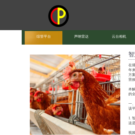
综管平台
声呐雷达
云台相机
智
在
年
方
营
本
的
一
该
1.
这
视