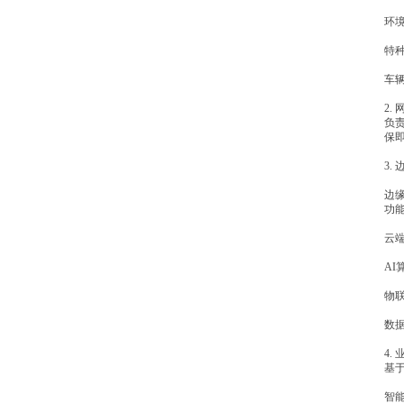
环
特
车
2.
负
保
3.
边
功
云
A
物
数
4.
基
智