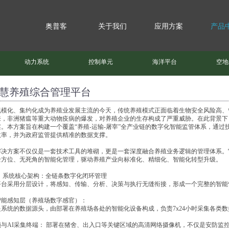
奥普客
关于我们
应用方案
产品
动力系统
控制单元
海洋平台
空地
慧养殖综合管理平台
规模化、集约化成为养殖业发展主流的今天，传统养殖模式正面临着生物安全风险高、
来，非洲猪瘟等重大动物疫病的爆发，对养殖企业的生存构成了严重威胁。在此背景下
案。本方案旨在构建一个覆盖“养殖-运输-屠宰”全产业链的数字化智能监管体系，通
效率，并为政府监管提供精准的数据支撑。
解决方案不仅仅是一套技术工具的堆砌，更是一套深度融合养殖业务逻辑的管理体系。它
全方位、无死角的智能化管理，驱动养殖产业向标准化、精细化、智能化转型升级。
、 系统核心架构：全链条数字化闭环管理
平台采用分层设计，将感知、传输、分析、决策与执行无缝衔接，形成一个完整的智能
 智能感知层（养殖场数字感官）：
是系统的数据源头，由部署在养殖场各处的智能化设备构成，负责7x24小时采集各类数
频与AI采集终端： 部署在猪舍、出入口等关键区域的高清网络摄像机，不仅是安防监