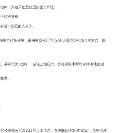
境指标，为猪只创造舒适的生长环境。
用于精准复核。
所有进出场区的人与车。
据养殖场环境，采用有线光纤与4G/5G无线网络相结合的方式，确
数、异常行为识别），减轻云端压力，并在网络中断时保障本地关键
心能力：
图。
替代传统低效且高风险的人工清点。系统能精准掌握“家底”，为财务核