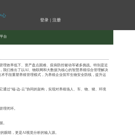
中心
登录
|
注册
平台
管理效率低下、资产盘点困难、疫病防控被动等诸多挑战。特别是近
，我们推出了以AI、物联网和大数据为核心的智慧养殖综合管理解决
过技术手段重塑养殖管理模式，为养殖企业筑牢生物安全防线，提升运
通过“端-边-云”协同的架构，实现对养殖场人、车、物、猪、环境
管理闭环。
据。
控的眼睛，更是AI视觉分析的输入源。